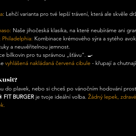
ka
: Lehčí varianta pro tvé lepší trávení, která ale skvěle 
maso:
 Naše jihočeská klasika, na které neubíráme ani gra
Philadelphia: 
Kombinace krémového sýra a sytého avo
tuky a neuvěřitelnou jemnost. 
ce bílkovin pro tu správnou „šťávu“. 🍳
še 
vyhlášená nakládaná červená cibule
 - křupají a chutnaj
usit? 
rmu do plavek, nebo si chceš po vánočním hodování prost
 
FIT BURGER
 je tvoje ideální volba. 
Žádný lepek, zdravé
ek. 