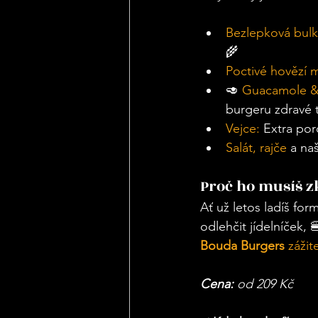
Bezlepková bul
🌾
Poctivé hovězí 
🥑 
Guacamole & 
burgeru zdravé 
Vejce:
 Extra por
Salát, rajče
 a na
Proč ho musíš zk
Ať už letos ladíš fo
odlehčit jídelníček, 
Bouda Burgers
 zážit
Cena:
 od 209 Kč 