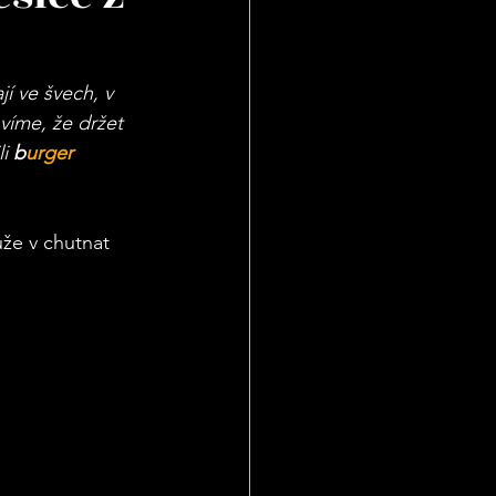
jí ve švech, v 
víme, že držet 
i 
b
urger 
ůže v chutnat 