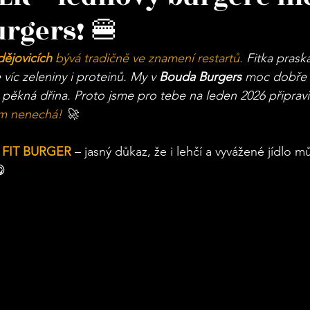
rgers! 🍔
ějovicích
 bývá tradičně ve znamení restartů.
 Fitka praska
 víc zeleniny i proteinů. My v 
Bouda Burgers
 moc dobře 
 pěkná dřina. Proto jsme pro tebe na leden 2026 připravil
tom nenechá! 
🚀
 
FIT BURGER
 – jasný důkaz, že i lehčí a vyvážené jídlo m
