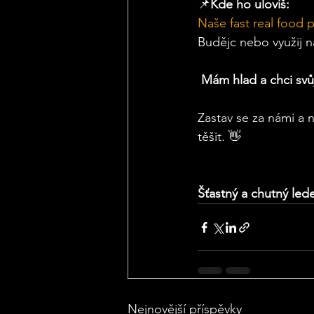
📌
Kde ho ulovíš:
Naše fast real food 
Budějc nebo využij n
Mám hlad a chci sv
Zastav se za námi a 
těšit. 👋
Šťastný a chutný le
Nejnovější příspěvky