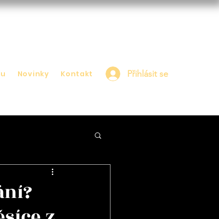
Přihlásit se
nu
Novinky
Kontakt
ání?
síce z