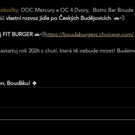
pobočky:
 DOC Mercury a OC 4 Dvory,  Bistro Bar Bouda 
áš 
vlastní rozvoz jídla po Českých Budějovicích
. 🚗💨
ůj FIT BURGER 
🚗💨
https://boudaburgers.choiceqr.com/
nastartuj rok 2026 s chutí, která tě nebude mrzet! Budem
den, Bouďáku!
 🍀