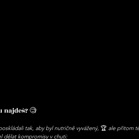
u najdeš? 🧐
skládali tak, aby byl nutričně vyvážený, 
🏆
 ale přitom t
sel dělat kompromisy v chuti: