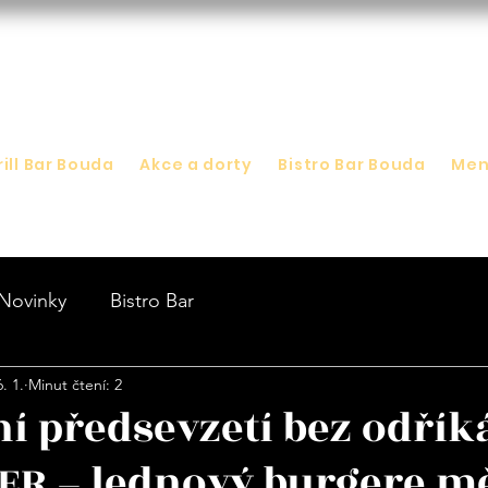
rill Bar Bouda
Akce a dorty
Bistro Bar Bouda
Me
Novinky
Bistro Bar
6. 1.
Minut čtení: 2
í předsevzetí bez odřík
ER – lednový burgere mě