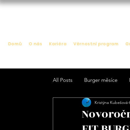
Domů
O nás
Kariéra
Věrnostní program
G
All Posts
Burger měsíce
Kristýna Kubešová
Novoročn
FIT BURG