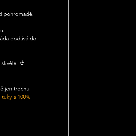
drží pohromadě. 
m. 
káda dodává do 
í skvěle. 🍅
ě jen trochu 
 tuky a 100% 