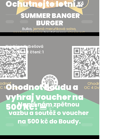
Ochutnejte letní
Summer Banger
Burger v Budějcích
Kristýna Kubešová
1. 7.
Minut čtení: 1
Ohodnoť Boudu a
vyhraj voucher na
500 Kč! 🍔✨