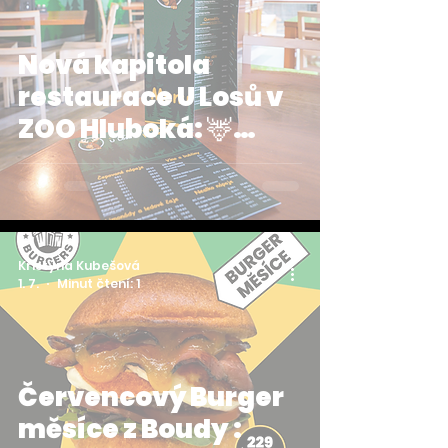
Nová kapitola
restaurace U Losů v
ZOO Hluboká: 🦌
Přijďte si k nám
odpočinout a skvěle
se najíst!
Kristýna Kubešová
1. 7.
Minut čtení: 1
Červencový Burger
měsíce z Boudy :