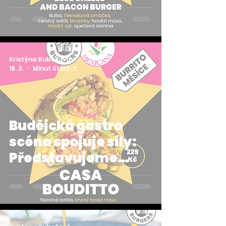
brusinkami a
modrým sýrem
Kristýna Kubešová
18. 3.
Minut čtení: 2
Budějcká gastro
scéna spojuje síly:
Představujeme
březnové Casa
Bouditto 🤝