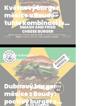
Květnový burger
měsíce v Boudě -
tuhle kombinaci jste
si přáli už dlouho
Kristýna Kubešová
1. 4.
Minut čtení: 1
Dubnový burger
měsíce z Boudy:
poctivý burger s