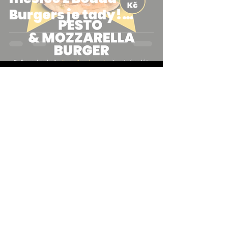
Burgers je tady!
Podívej se, co jsme
pro tebe v srpnu
nachystali.
Kristýna Kubešová
31. 7.
Minut čtení: 1
Bistro Bar Bouda
České Budějovice je
dočasně uzavřen