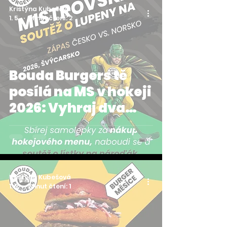
Kristýna Kubešová
1. 5.
Minut čtení: 2
Bouda Burgers tě
posílá na MS v hokeji
2026: Vyhraj dva
lístky na hokejový
zápas Česko vs.
Norsko! 🏒🇨🇿
Kristýna Kubešová
1. 5.
Minut čtení: 1