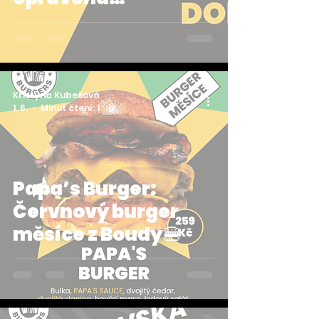
otevíračka a
sjednocené menu!
🚩
Kristýna Kubešová
1. 6.
Minut čtení: 1
Papa’s Burger:
Červnový burger
měsíce z Boudy🍔