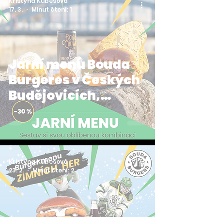
Kristýna Kubešová
17. 3.
Minut čtení: 1
Jarní menu Bouda
Burgeres v Českých
Budějovicích,
pořádná nálož nejen
do aprílového
počasí 🌷
Kristýna Kubešová
23. 2.
Minut čtení: 2