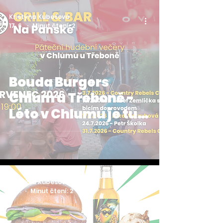
Kristýna Kubešová
17. 6.
Minut čtení: 2
Bouda Burgers
Chlum u Třeboně -
Léto v Chlumu je tu:
rozpis hudebních
večerů a na co se
těšit?
Kristýna Kubešová
8. 6.
Minut čtení: 2