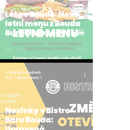
Léto v Boudě: Nové
letní menu z Bouda
Burgers je tady! ☀️🍔
Kristýna Kubešová
2. 6.
Minut čtení: 1
Novinky v Bistro
Baru Bouda:
Upravená