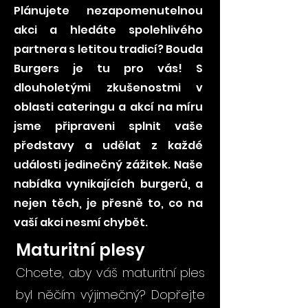
Plánujete nezapomenutelnou
akci a hledáte spolehlivého
partnera s letitou tradicí? Bouda
Burgers je tu pro vás! S
dlouholetými zkušenostmi v
oblasti cateringu a akcí na míru
jsme připraveni splnit vaše
představy a udělat z každé
události jedinečný zážitek. Naše
nabídka vynikajících burgerů, a
nejen těch, je přesně to, co na
vaší akci nesmí chybět.
Maturitní plesy
Chcete, aby váš maturitní ples
byl něčím výjimečný? Dopřejte