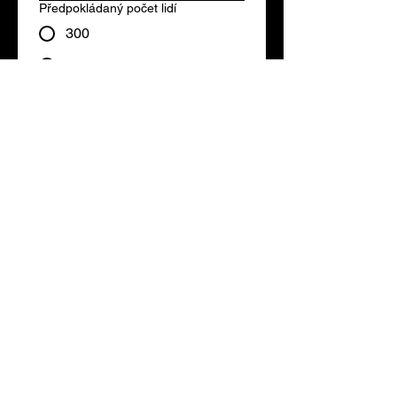
Předpokládaný počet lidí
300
600
900+
Napište nám vaši představu, kde se
festival koná apod.
Odeslat
Catering na
festivalech