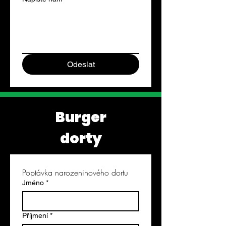
Odeslat
Burger
dorty
Poptávka narozeninového dortu
Jméno
*
Příjmení
*