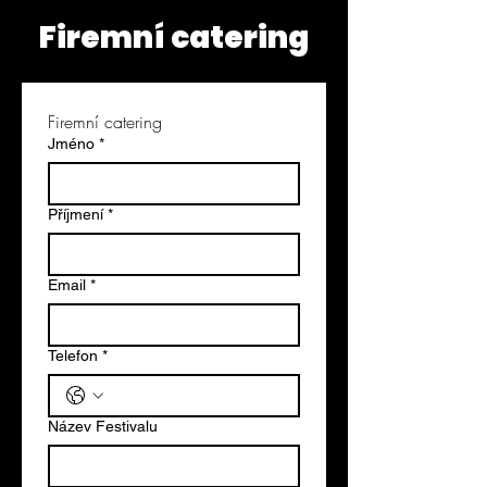
Firemní catering
Firemní catering
Jméno
*
Příjmení
*
Email
*
Telefon
*
Název Festivalu