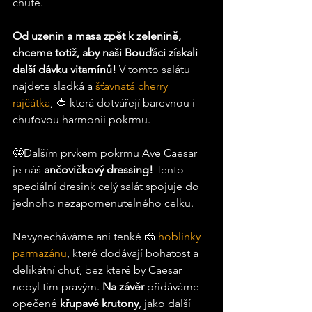
chutě. 
Od uzenin a masa zpět k zelenině, 
chceme totiž, aby naši Bouďáci získali 
další dávku vitamínů! 
V tomto salátu 
najdete
sladká a 
šťavnatá cherry 
rajčátka
, 🍅 která dotvářejí barevnou i 
chuťovou harmonii pokrmu.
🤩Dalším prvkem pokrmu Ave Caesar 
je náš
 ančovičkový dressing!
 Tento 
speciální dresink celý salát spojuje do 
jednoho nezapomenutelného celku. 
Nevynecháváme ani tenké 🧀 
hoblinky 
parmazánu
, které dodávají bohatost a 
delikátní chuť, bez které by Caesar 
nebyl tím pravým.
Na
 závěr
 přidáváme 
opečené
křupavé krutony
, jako další 