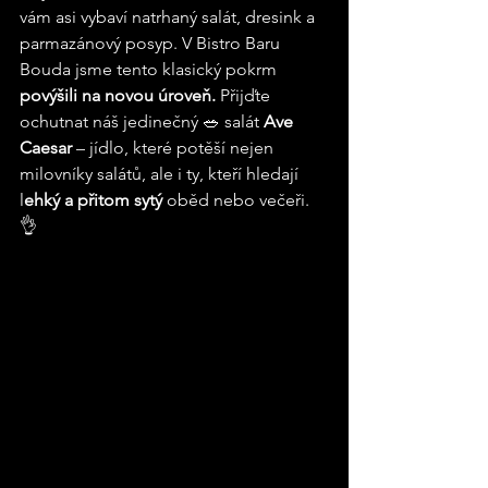
vám asi vybaví natrhaný salát, dresink a 
parmazánový posyp. V Bistro Baru 
Bouda jsme tento klasický pokrm 
povýšili na novou úroveň.
 Přijďte 
ochutnat náš jedinečný 🥗 salát 
Ave 
Caesar
 – jídlo, které potěší nejen 
milovníky salátů, ale i ty, kteří hledají 
l
ehký a přitom sytý
 oběd nebo večeři. 
👌