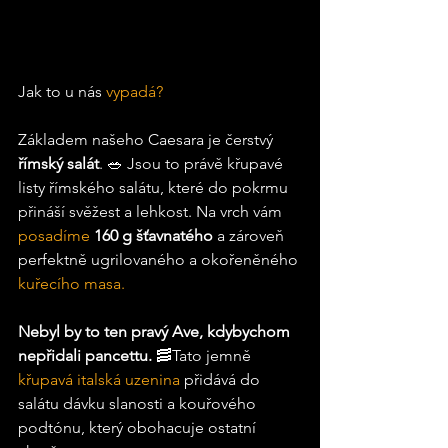
Jak to u nás 
vypadá?
Základem našeho Caesara je čerstvý 
římský salát
. 🥗 Jsou to právě křupavé 
listy římského salátu, které do pokrmu 
přináší svěžest a lehkost. Na vrch vám
posadíme 
160 g šťavnatého 
a zároveň 
perfektně ugrilovaného a okořeněného
kuřecího masa.
Nebyl by to ten pravý Ave, kdybychom 
nepřidali pancettu. 
🥓Tato jemně 
křupavá italská uzenina
 přidává do 
salátu dávku slanosti a kouřového 
podtónu, který obohacuje ostatní 