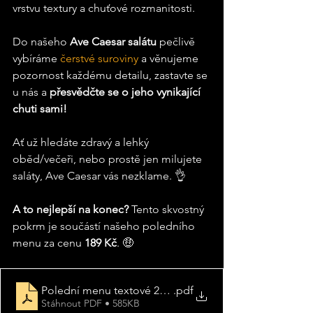
vrstvu textury a chuťové rozmanitosti. 
Do našeho 
Ave Caesar salátu
 pečlivě 
vybíráme 
čerstvé suroviny 
a věnujeme 
pozornost každému detailu, zastavte se 
u nás a
 přesvědčte se o jeho vynikající 
chuti sami! 
Ať už hledáte zdravý a lehký 
oběd/večeři, nebo prostě jen milujete 
saláty, Ave Caesar vás nezklame. 👌
A to nejlepší na konec?
 Tento skvostný 
pokrm je součástí našeho poledního 
menu za cenu 
189 Kč
. 🤑
Polední menu textové 2024
.pdf
Stáhnout PDF • 585KB