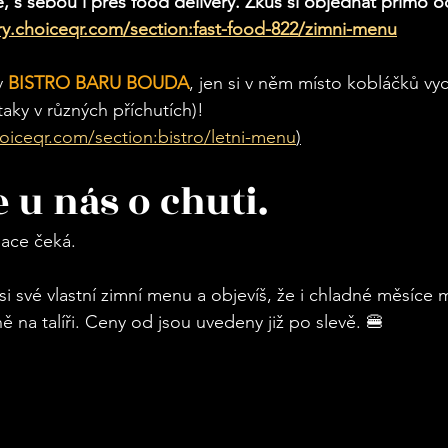
ě, s sebou i přes food delivery. Zkus si objednat přímo o
y.choiceqr.com/section:fast-food-822/zimni-menu
 
BISTRO BARU BOUDA
, jen si v něm místo kobláčků vy
aky v různých příchutích)! 
oiceqr.com/section:bistro/letni-menu
)
e u nás o chuti.
nace čeká.
si své vlastní zimní menu a objevíš, že i chladné měsíce
ně na talíři. Ceny od jsou uvedeny již po slevě. 🍔