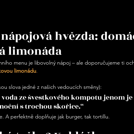
 nápojová hvězda: domác
á limonáda
ního menu je libovolný nápoj – ale doporučujeme ti och
kovou limonádu
. 
jsou slova jedné z našich vedoucích směny):
 voda ze švestkového kompotu jenom je 
ánoční s trochou skořice.“
e. A perfektně doplňuje jak burger, tak tortillu.