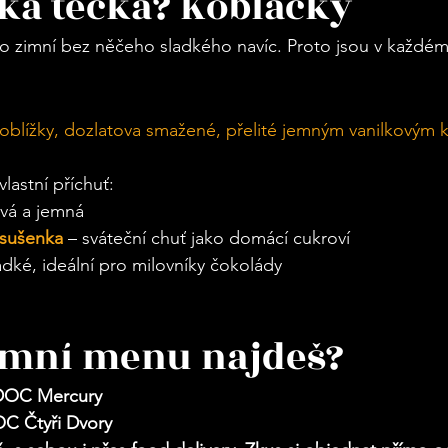
dká tečka? Kobláčky
o zimní bez něčeho sladkého navíc. Proto jsou v každé
koblížky, dozlatova smažené, přelité jemným vanilkovým
vlastní příchuť:
vá a jemná
 sušenka
 – sváteční chuť jako domácí cukroví
ladké, ideální pro milovníky čokolády
imní menu najdeš?
 DOC Mercury
C Čtyři Dvory