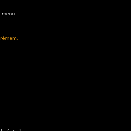
m menu 
 krémem.