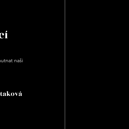
í 
utnat naši 
taková 