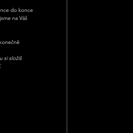
since do konce 
 jsme na Váš 
ekonečně 
 si složíš 
.