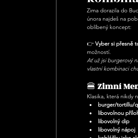
Zima dorazila do Budě
února najdeš na pob
oblíbený koncept:
👉 
Vyber si přesně t
možností.
Ať už jsi burgerový n
vlastní kombinaci chu
🍔 
Zimní Me
Klasika, která nikdy 
burger/tortillu/
libovolnou přílo
libovolný dip
libovolný nápoj