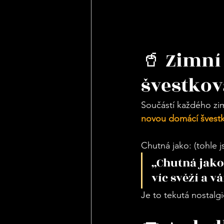
🥤 Zimní
švestkov
Součástí každého zim
novou domácí švest
Chutná jako: (tohle 
„Chutná jako
víc svěží a v
Je to tekutá nostalgi