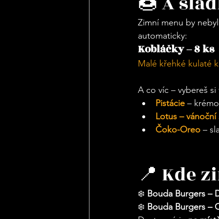
🍩 A sla
Zimní menu by nebyl
automaticky:
Kobláčky – 8 ks
Malé křehké kulaté 
A co víc – vybereš si 
Pistácie
– krémo
Lotus – vánoční
Čoko-Oreo
 – s
📍 Kde z
❄️ 
Bouda Burgers –
❄️ 
Bouda Burgers – O