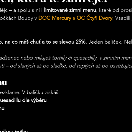
jc – a spolu s ní i 
limitované zimní menu
, které od pro
očkách Boudy v 
DOC Mercury
 a 
OC Čtyři Dvory
. 
Vsadili
o, na co máš chuť a to se slevou 25%. 
Jeden balíček. N
adšenec nebo miluješ tortilly či quesadilly, v zimním menu
tí – od slaných až po sladké, od teplých až po osvěžující
nu
nezklame. V balíčku získáš:
quesadillu dle výběru
hu