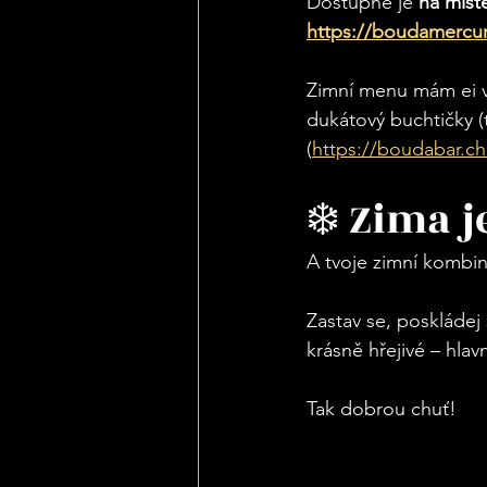
Dostupné je 
na míst
https://boudamercur
Zimní menu mám ei v
dukátový buchtičky (t
(
https://boudabar.ch
❄️ Zima j
A tvoje zimní kombi
Zastav se, poskládej 
krásně hřejivé – hlav
Tak dobrou chuť!