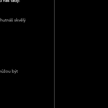
d nás tady: 
chutnáš skvělý 
 můžou být 