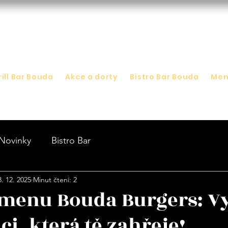
rill Bar Bouda
Akce a dorty
Bistro Bar Bouda
Me
Novinky
Bistro Bar
8. 12. 2025
Minut čtení: 2
 menu Bouda Burgers: Vy
i, která tě zahřeje!