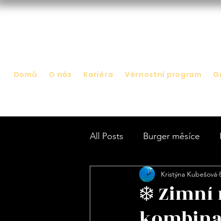
Domů
O nás
Kariéra
Věrnostní program
G
All Posts
Burger měsíce
Kristýna Kubešová
❄️ Zimní
kombinac