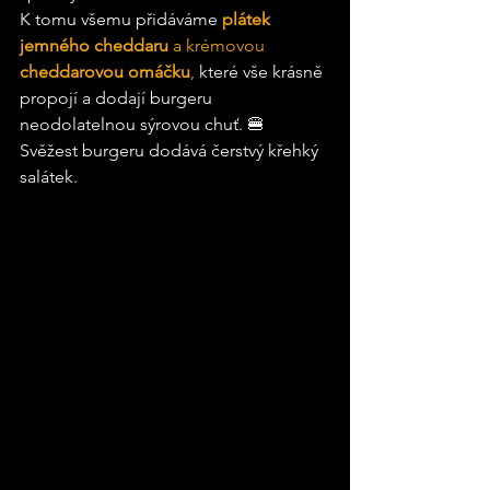
K tomu všemu přidáváme 
plátek 
jemného cheddaru
 a krémovou 
cheddarovou omáčku
,
 které vše krásně 
propojí a dodají burgeru 
neodolatelnou sýrovou chuť. 🍔 
Svěžest burgeru dodává čerstvý křehký 
salátek.