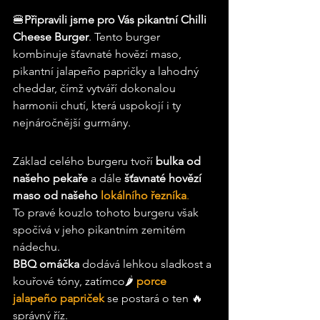
🍔
Připravili jsme pro Vás pikantní Chilli 
Cheese Burger
. Tento burger 
kombinuje šťavnaté hovězí maso, 
pikantní jalapeño papričky a lahodný 
cheddar, čímž vytváří dokonalou 
harmonii chutí, která uspokojí i ty 
nejnáročnější gurmány.
Základ celého burgeru tvoří
 bulka od 
našeho pekaře
 a dále 
šťavnaté hovězí 
maso od našeho
 lokálního řezníka
.
To pravé kouzlo tohoto burgeru však 
spočívá v jeho pikantním zemitém 
nádechu.
BBQ omáčka
 dodává lehkou sladkost a 
kouřové tóny, zatímco🌶️ 
porce 
jalapeño papriček
 se postará o ten 🔥 
správný říz. 