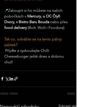
📍Zakoupit si ho můžete na našich 
pobočkách v 
Mercury, u OC Čtyři 
Dvory, v Bistro Baru Bouda
 nebo přes 
food delivery
 (Bolt, Wolt i Foodora).
Tak co, odvážíte se na tento pálivý 
zážitek?
 Přijďte a vyzkoušejte Chilli 
Cheeseburger ještě dnes a dobrou 
chuť!
Zobrazit vše
Nejnovější příspěvky