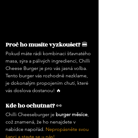
Proč ho musíte vyzkoušet? 
🍔
Pokud máte rádi kombinaci šťavnatého 
masa, sýra a pálivých ingrediencí, Chilli 
Cheese Burger je pro vás jasná volba. 
Tento burger vás rozhodně nezklame, 
je dokonalým propojením chutí, které 
vás doslova dostanou! 🔥
Kde ho ochutnat? 
👀
Chilli Cheeseburger je 
burger měsíce
, 
což znamená, že ho nenajdete v 
nabídce napořád. 
Nepropásněte svou 
šanci a stavte se u nás!