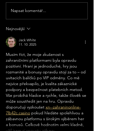
důvodů dočasně uzavřít
Bistro Bar Bouda, který se
Napsat komentář...
Speciální rybí 
nachází v Českých
Panské Chlumu u
Budějovicích v ulici Dr.
Třeboně: Vychut
Nejnovější
Stejskala. Děkujeme za
skvělé ryby a da
pochopení a věříme, že se b
Jack White
speciality z gril
11. 10. 2025
známého šéfku
Musím říct, že moje zkušenost s 
zahraničními platformami byla opravdu 
pozitivní. Hraní je jednoduché, hry jsou 
rozmanité a bonusy opravdu stojí za to – od 
uvítacích balíčků po VIP odměny. Co mě 
nejvíce překvapilo, je kvalita zákaznické 
podpory a bezpečnost platebních metod. 
Vše probíhá hladce a rychle, takže člověk se 
může soustředit jen na hru. Opravdu 
doporučuji vyzkoušet 
xn--zahraninonline-
7lb42c.casino
 pokud hledáte spolehlivou a 
zábavnou platformu s širokým výběrem her 
a bonusů. Celkově hodnotím velmi kladně, 
užil jsem si spoustu zábavy…