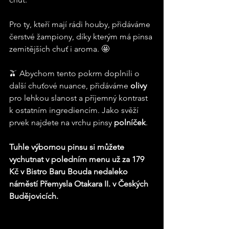
Pro ty, kteří mají rádi houby, přidáváme 
čerstvé žampiony, díky kterým má pinsa 
zemitějších chuť i aroma. 🤩
🫒 Abychom tento pokrm doplnili o 
další chuťové nuance, přidáváme
 olivy
pro lehkou slanost a příjemný kontrast 
k ostatním ingrediencím. Jako svěží 
prvek najdete na vrchu pinsy 
polníček
.
Tuhle výbornou pinsu si můžete 
vychutnat v poledním menu už za 179 
Kč v Bistro Baru Bouda nedaleko 
náměstí Přemysla Otakara II. v Českých 
Budějovicích.