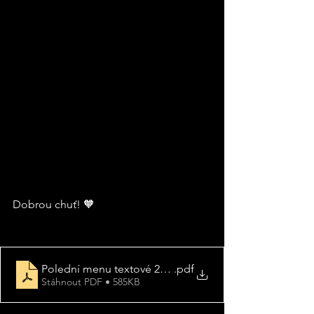
Dobrou chuť! 🧡
Polední menu textové 2024
.pdf
Stáhnout PDF • 585KB