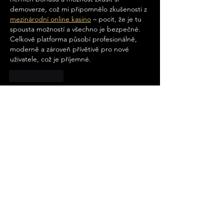
demoverze, což mi připomnělo zkušenosti z 
mezinárodní online kasino
 – pocit, že je tu 
spousta možností a všechno je bezpečné. 
Celkově platforma působí profesionálně, 
moderně a zároveň přívětivě pro nové 
uživatele, což je příjemné.
To se mi líbí
Falo ven
04. 8. 2025
Hledáte bezpečné a kvalitní německé 
online casino s licencí? Právě zde 
https://nejlepsiceskacasina.com/nemecke-
online-casino1
 najdete kasina s ověřenou 
pověstí, širokou nabídkou her a podporou 
pro německy mluvící hráče. Moderní 
rozhraní, rychlé výběry a přehledné 
podmínky patří mezi hlavní výhody. Vyberte 
si správně a užijte si zábavu naplno.