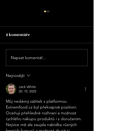
Bistro Bar Bouda České
Budějovice je dočasně
uzavřen
2 komentáře
Bouďáci, velmi nás to mrzí,
ale jsme nuceni z provozních
důvodů dočasně uzavřít
Bistro Bar Bouda, který se
Napsat komentář...
Speciální rybí 
nachází v Českých
Panské Chlumu u
Budějovicích v ulici Dr.
Třeboně: Vychut
Nejnovější
Stejskala. Děkujeme za
skvělé ryby a da
pochopení a věříme, že se b
Jack White
speciality z gril
20. 10. 2025
známého šéfku
Můj nedávný zážitek s platformou 
Extremfood.cz byl překvapivě pozitivní. 
Oceňuji přehledné rozhraní a možnost 
rychlého nákupu produktů i s doručením. 
Nejvíce mě ale zaujala nabídka různých 
herních bonusů a možnost zkusit si 