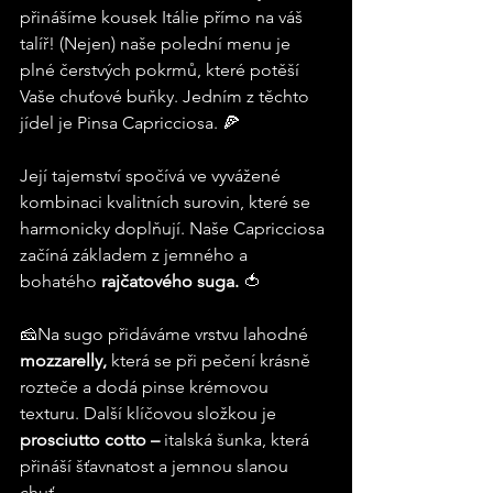
přinášíme kousek Itálie přímo na váš 
talíř! (Nejen) naše polední menu je 
plné čerstvých pokrmů, které potěší 
Vaše chuťové buňky. Jedním z těchto 
jídel je Pinsa Capricciosa. 🍕
Její tajemství spočívá ve vyvážené 
kombinaci kvalitních surovin, které se 
harmonicky doplňují. Naše Capricciosa 
začíná základem z jemného a 
bohatého 
rajčatového suga. 
🍅
🧀Na sugo přidáváme vrstvu lahodné 
mozzarelly,
 která se při pečení krásně 
rozteče a dodá pinse krémovou 
texturu. Další klíčovou složkou je 
prosciutto cotto –
 italská šunka, která 
přináší šťavnatost a jemnou slanou 
chuť. 