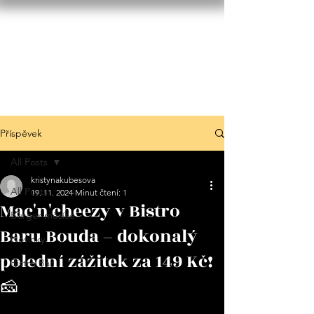
Příspěvek
All Posts
kristynakubesova
All Posts
19. 11. 2024
Minut čtení: 1
Mac'n'cheezy v Bistro
Burger měsíce
Baru Bouda – dokonalý
Novinky
polední zážitek za 149 Kč!
Bistro Bar
🧀