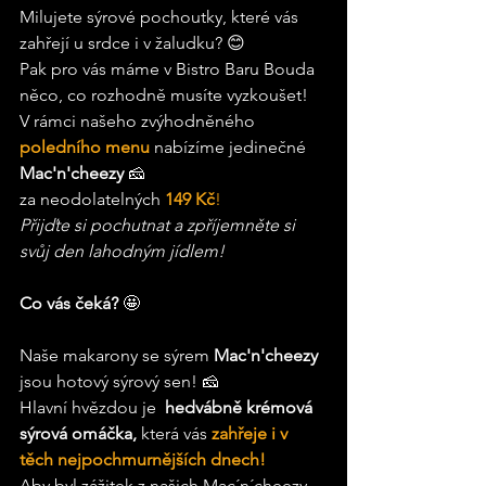
Milujete sýrové pochoutky, které vás 
zahřejí u srdce i v žaludku? 😊 
Pak pro vás máme v Bistro Baru Bouda 
něco, co rozhodně musíte vyzkoušet! 
V rámci našeho zvýhodněného 
poledního menu
nabízíme jedinečné 
Mac'n'cheezy 
🧀 
za neodolatelných 
149 Kč
! 
Přijďte si pochutnat a zpříjemněte si 
svůj den lahodným jídlem!  
Co vás čeká? 
🤩  
Naše makarony se sýrem 
Mac'n'cheezy 
jsou hotový sýrový sen! 🧀  
Hlavní hvězdou je  
hedvábně krémová 
sýrová omáčka,
 která vás 
zahřeje i v 
těch nejpochmurnějších dnech!
Aby byl zážitek z našich Mac´n´cheezy 