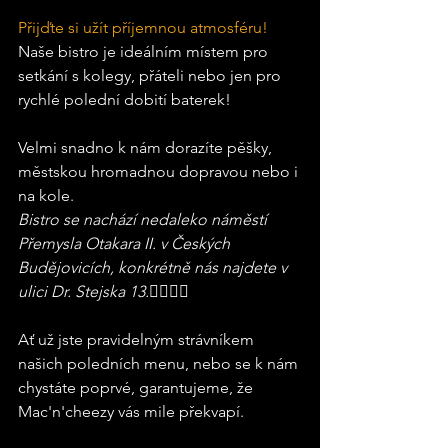
Přijďte si užít příjemnou atmosféru! 
Naše bistro je ideálním místem pro 
setkání s kolegy, přáteli nebo jen pro 
rychlé polední dobití baterek!
Velmi snadno k nám dorazíte pěšky, 
městskou hromadnou dopravou nebo i 
na kole. 
Bistro se nachází nedaleko náměstí 
Přemysla Otakara II. v Českých 
Budějovicích, konkrétně nás najdete v 
ulici Dr. Stejska 13.
🚶‍♂️🚴‍♀️  
Ať už jste pravidelným strávníkem 
našich poledních menu, nebo se k nám 
chystáte poprvé, garantujeme, že 
Mac'n'cheezy vás mile překvapí. 