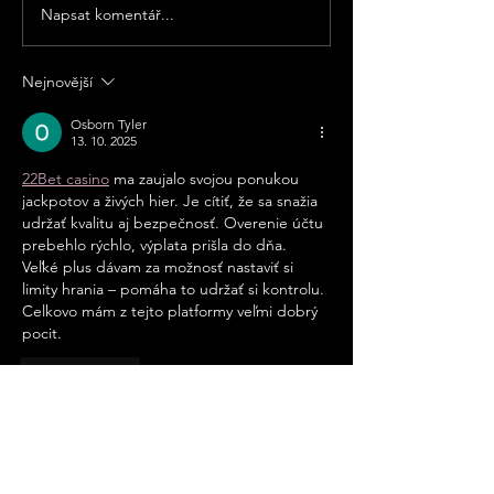
Bistro Bar Bouda, který se
Napsat komentář...
Speciální rybí 
nachází v Českých
Panské Chlumu u
Budějovicích v ulici Dr.
Třeboně: Vychut
Nejnovější
Stejskala. Děkujeme za
skvělé ryby a da
pochopení a věříme, že se b
Osborn Tyler
speciality z gril
13. 10. 2025
známého šéfku
22Bet casino
 ma zaujalo svojou ponukou 
jackpotov a živých hier. Je cítiť, že sa snažia 
udržať kvalitu aj bezpečnosť. Overenie účtu 
prebehlo rýchlo, výplata prišla do dňa. 
Veľké plus dávam za možnosť nastaviť si 
limity hrania – pomáha to udržať si kontrolu. 
Celkovo mám z tejto platformy veľmi dobrý 
pocit.
To se mi líbí
Bianca Holtermann
24. 6. 2025
Tahle krémová chuť s křupavou pažitkovou 