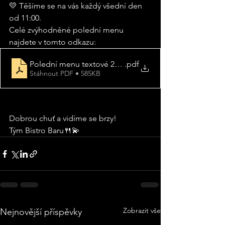
💛 Těšíme se na vás každý všední den 
od 11:00.
Celé zvýhodněné polední menu 
najdete v tomto odkazu:
Polední menu textové 2024
.pdf
Stáhnout PDF • 585KB
Dobrou chuť a vidíme se brzy! 
Tým Bistro Baru🍴💫
Zobrazit vše
Nejnovější příspěvky