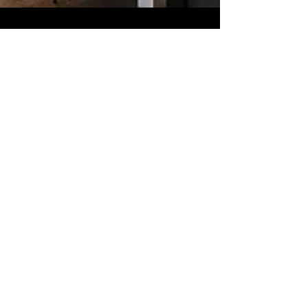
Bouda Burgers
8. 3. 2024
Minut čtení: 2
Bistro v novém kabátě!🍔🎉
Po čtyřech dnech intenzivní rekonstrukce jsme
konečně otevřeli naše dveře a představujeme vám
Bistro Bar Bouda v novém kabátě! Zcela...