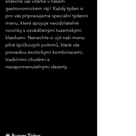
srdečně vás vítáme v našem 
gastronomickém ráji! Každý týden si 
pro vás připravujeme speciální týdenní 
menu, které spojuje neodolatelné 
novinky s osvědčenými tuzemskými 
klasikami. Nenechte si ujít naši menu 
plné špičkových pokrmů, které vás 
provedou exotickými kombinacemi, 
tradičními chutěmi a 
nezapomenutelnými dezerty.
🍔 
Burger Týdne
: 