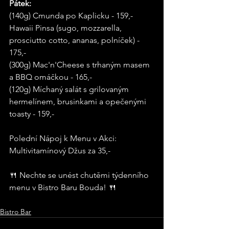
Pátek: 
(140g) Cmunda po Kaplicku - 159,- 
Hawaii Pinsa (sugo, mozzarella, 
prosciutto cotto, ananas, polníček) - 
175,- 
(300g) Mac'n'Cheese s trhaným masem 
a BBQ omáčkou - 165,- 
(120g) Míchaný salát s grilovaným 
hermelínem, brusinkami a opečenými 
toasty - 159,- 
Polední Nápoj k Menu v Akci: 
Multivitamínový Džus za 35,- 
🍴 Nechte se unést chutěmi týdenního 
menu v Bistro Baru Bouda! 🍴
Bistro Bar