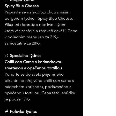
Spicy Blue Cheese
Připravte se na explozi chutí s naším 
burgerem týdne - Spicy Blue Cheese. 
Pikantní dobrota s modrým sýrem, 
která vás zahřeje a zároveň osvěží. Cena 
v poledním menu jen za 219,-, 
samostatně za 289,-.
🍲 
Specialita Týdne: 
Chilli con Carne s koriandrovou 
smetanou a opečenou tortillou
Ponořte se do světa příjemného 
pikantního hřejivého chilli con carne s 
nádechem koriandru, podávaného s 
opečenou tortillou. Cena této lahůdky 
je pouze 179,-.
🥣 
Polévka Týdne: 