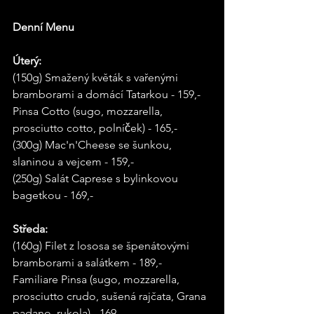
Denní Menu 
Úterý: 
(150g) Smažený květák s vařenými 
bramborami a domácí Tatarkou - 159,- 
Pinsa Cotto (sugo, mozzarella, 
prosciutto cotto, polníček) - 165,- 
(300g) Mac'n'Cheese se šunkou, 
slaninou a vejcem - 159,- 
(250g) Salát Caprese s bylinkovou 
bagetkou - 169,- 
Středa: 
(160g) Filet z lososa se špenátovými 
bramborami a salátkem - 189,- 
Familiare Pinsa (sugo, mozzarella, 
prosciutto crudo, sušená rajčata, Grana 
padano, rukola) - 169,- 