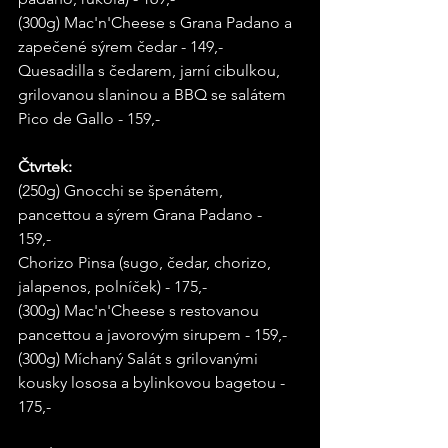
(300g) Mac'n'Cheese s Grana Padano a 
zapečené sýrem čedar - 149,- 
Quesadilla s čedarem, jarní cibulkou, 
grilovanou slaninou a BBQ se salátem 
Pico de Gallo - 159,- 
Čtvrtek: 
(250g) Gnocchi se špenátem, 
pancettou a sýrem Grana Padano - 
159,- 
Chorizo Pinsa (sugo, čedar, chorizo, 
jalapenos, polníček) - 175,- 
(300g) Mac'n'Cheese s restovanou 
pancettou a javorovým sirupem - 159,- 
(300g) Míchaný Salát s grilovanými 
kousky lososa a bylinkovou bagetou - 
175,- 