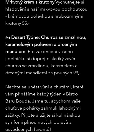
Mrkvový krém s krutony
 Vychutnejte si 
hladovění s naší mrkvovou pochoutkou 
- krémovou polévkou s hrubozrnnými 
krutony 55,-.
🍰 
Dezert Týdne: Churros se zmrzlinou, 
karamelovým polevem a drcenými 
mandlemi
 Pro zakončení vašeho 
jídelníčku si dopřejte sladký závěr - 
churros se zmrzlinou, karamelem a 
drcenými mandlemi za pouhých 99,-.
Nechte se unést vůní a chutěmi, které 
vám přinášíme každý týden v Bistro 
Baru Bouda. Jsme tu, abychom vaše 
chuťové pohárky zahrnuli lahodnými 
zážitky. Přijďte a užijte si kulinářskou 
symfonii plnou nových objevů a 
osvědčených favoritů!