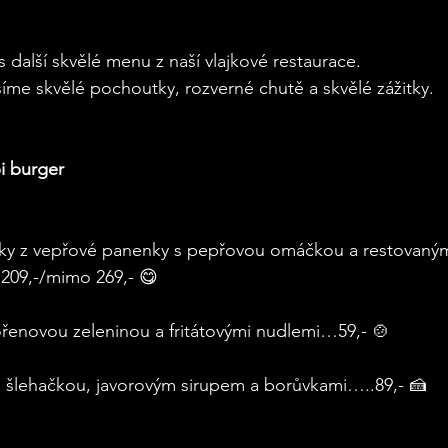
ás další skvělé menu z naší vlajkové restaurace. 
íme skvělé pochoutky, rozverné chutě a skvělé zážitky.
i burger
ky z vepřové panenky s pepřovou omáčkou a restovaným
09,-/mimo 269,- 😋
ořenovou zeleninou a fritátovými nudlemi…59,- 🍲
se šlehačkou, javorovým sirupem a borůvkami…..89,- 🍰