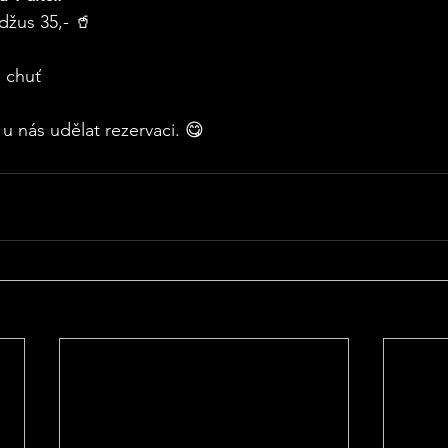
džus 35,- 🥤
 chuť 
u nás udělat rezervaci. 😋