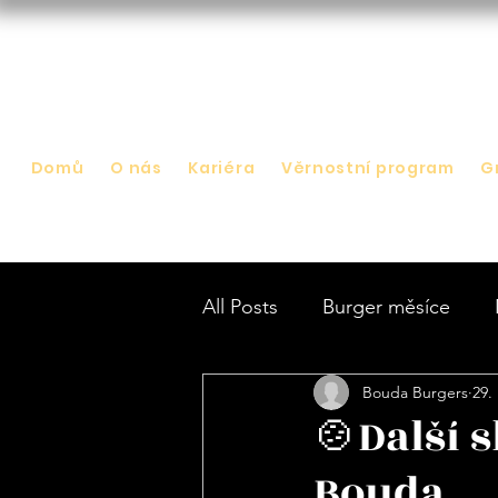
Domů
O nás
Kariéra
Věrnostní program
G
All Posts
Burger měsíce
Bouda Burgers
29.
🍲Další 
Bouda