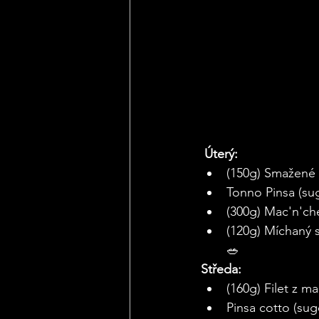
Úterý:
(150g) Smažené 
Tonno Pinsa (sugo
(300g) Mac'n'ch
(120g) Míchaný 
🥗
Středa:
(160g) Filet z 
Pinsa cotto (sugo