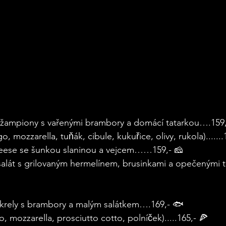
žampiony s vařenými brambory a domácí tatarkou….159,
, mozzarella, tuňák, cibule, kukuřice, olivy, rukola).......
eese se šunkou slaninou a vejcem……159,- 🧀
salát s grilovaným hermelínem, brusinkami a opečenými t
makrely s brambory a malým salátkem….169,- 🐟
, mozzarella, prosciutto cotto, polníček).....165,- 🍕