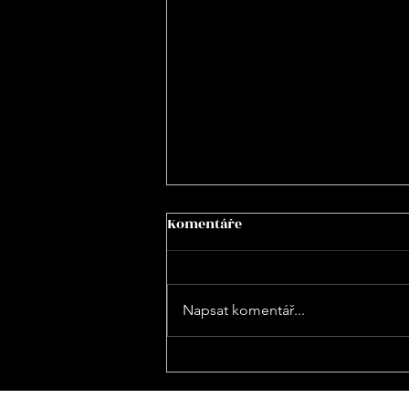
Komentáře
Napsat komentář...
Jak vznikl burger a kde
mají ty nejlepší burgery🍔v