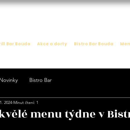
rill Bar Bouda
Akce a dorty
Bistro Bar Bouda
Me
Novinky
Bistro Bar
 1. 2024
Minut čtení: 1
skvělé menu týdne v Bist