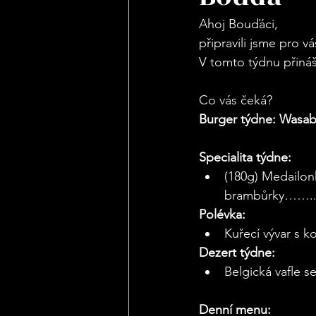
Ahoj Bouďáci, 
připravili jsme pro v
V tomto týdnu přináš
Co vás čeká? 
Burger týdne: Wasab
Specialita týdne:
(180g) Medailon
brambůrky……..2
Polévka:
Kuřecí vývar s k
Dezert týdne:
Belgická vafle 
Denní menu: