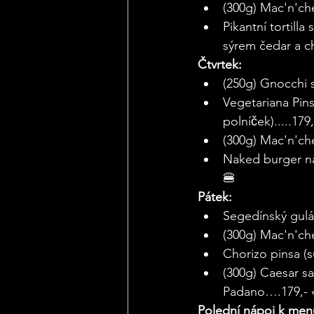
(300g) Mac'n'ch
Pikantní tortill
sýrem čedar a c
Čtvrtek:
(250g) Gnocchi
Vegetariana Pinsa
polníček).....179
(300g) Mac'n'c
Naked burger na
🍔
Pátek:
Segedínský gulá
(300g) Mac'n'c
Chorizo pinsa (su
(300g) Caesar s
Padano….179,- 
Polední nápoj k menu