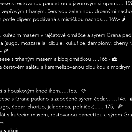
eese s restovanou pancettou a javorovým sirupem…..159
a s vepřovým trhaným, čerstvou zeleninou, drcenými nacho
hipotle dipem podávaná s mističkou nachos….169,- 🌶️
 s kuřecím masem v rajčatové omáčce a sýrem Grana pa
 (sugo, mozzarella, cibule, kukuřice, žampiony, cherry raj
,- 🍕
heese s trhaným masem a bbq omáčkou…..165,- 🧀
 čerstvém salátu s karamelizovanou cibulkou a modrým
š s houskovým knedlíkem…..165,- 🥘
heese s Grana padano a zapečené sýrem čedar……149,- 
go, čedar, chorizo, jalapenos, polníček).......175,- 🍕
alát s kuřecím masem, restovanou pancettou a sýrem Gra
🥗
 v akci: