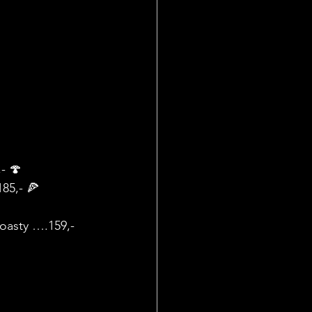
- 🍄
185,- 🍕
oasty ….159,- 