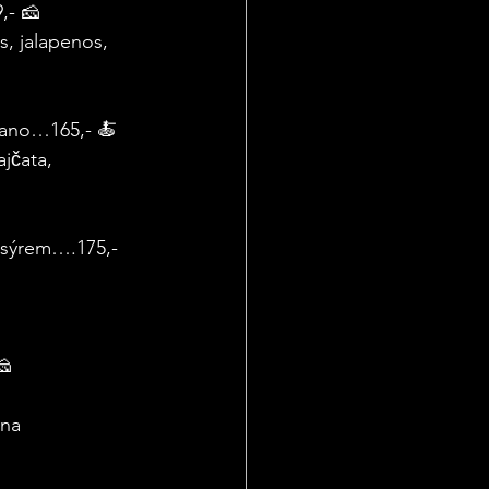
,- 🧀
s, jalapenos, 
dano…165,- 🍝
čata, 
 sýrem….175,- 
🧀
na 