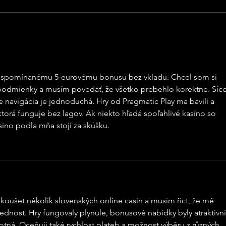
dočasně uzavřít Bistro Bar Bouda,
který se nachází v Českých
Spec
Budějovicích v ulici Dr. Stejskala.
Panské Chlumu 
Děkujeme za pochopení a
věříme, že se b
Vych
další
ôli spomínanému 5-eurovému bonusu bez vkladu. Chcel som si 
znám
podmienky a musím povedať, že všetko prebehlo korektne. Síce
le navigácia je jednoduchá. Hry od Pragmatic Play ma bavili a 
ktorá funguje bez lagov. Ak niekto hľadá spoľahlivé kasíno so 
ino podľa mňa stojí za skúšku.
ušet několik slovenských online casin a musím říct, že mě 
hlednost. Hry fungovaly plynule, bonusové nabídky byly atraktivní
tná. Oceňuji také rychlost plateb a možnost výběru z různých 