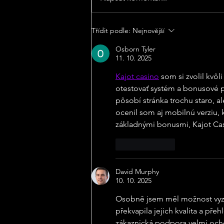
Srpnový burger měsíce z
Třídit podle:
Nejnovější
Bouda Burgers je tady!
Osborn Tyler
Podívej se, co jsme pro tebe
11. 10. 2025
v srpnu nachystali.
Kajot casino
 som si zvolil kv
otestovať systém a bonusové 
pôsobí stránka trochu staro, a
ocenil som aj mobilnú verziu, 
základnými bonusmi, Kajot Cas
To se mi líbí
David Murphy
10. 10. 2025
Osobně jsem měl možnost vyzko
překvapila jejich kvalita a pře
zákaznická podpora velmi ocho