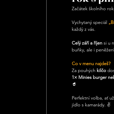
Začátek školního rok
Vychytaný speciál 
„B
každý z vás. 
Celý září a říjen
 si u
buňky, ale i peněžen
Co v menu najdeš? 
Za pouhých 
kilčo 
dos
1× Minies burger neb
🥤
Perfektní volba, ať u
jídlo s kamarády. ✌️