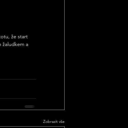
otu, že start 
m žaludkem a 
Zobrazit vše