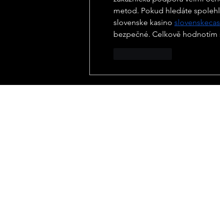
metod. Pokud hledáte spolehl
slovenske kasino 
slovenskecas
bezpečné. Celkově hodnotím sv
To se mi líbí
DI