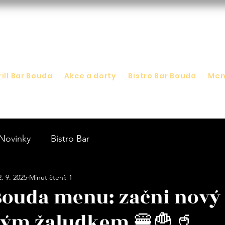
rill Bar Bouda
Akce a dorty
Bistro Bar Bouda
Me
Novinky
Bistro Bar
2. 9. 2025
Minut čtení: 1
Bouda menu: začni nový
ným žaludkem 🍔🍟🥤