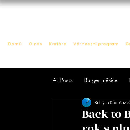
Domů
O nás
Kariéra
Věrnostní program
G
All Posts
Burger měsíce
Kristýna Kubešová
Back to 
rok s pl