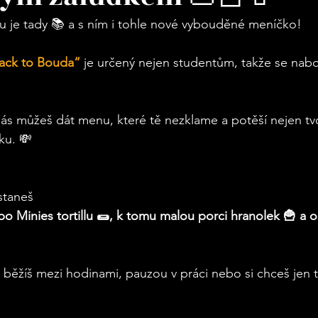
u je tady 📚 a s ním i tohle nové vybouděné meníčko!
ack to Bouda“
 je určený nejen studentům, takže se nab
 nás můžeš dát menu, které tě nezklame a potěší nejen tv
ku. 💸
taneš 
o Minies tortillu 🌯, k tomu malou porci hranolek 🍟 a os
ž běžíš mezi hodinami, pauzou v práci nebo si chceš jen t