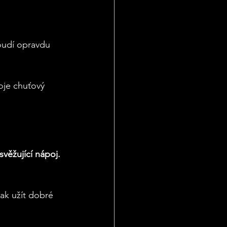
oudí opravdu 
oje chuťový 
věžující nápoj.
ak užít dobré 