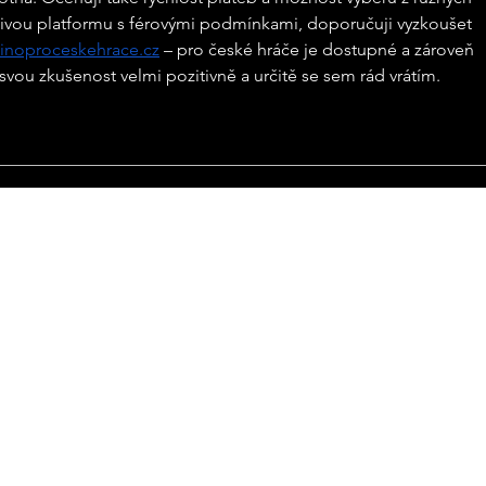
ivou platformu s férovými podmínkami, doporučuji vyzkoušet 
inoproceskehrace.cz
 – pro české hráče je dostupné a zároveň 
ou zkušenost velmi pozitivně a určitě se sem rád vrátím.
Bouda Burgers
info@boudaburgers.cz
Provozovatel:
Název: Bouda Burgers s.r.o.
Sídlo firmy: Hirzova 10, 370 05 České Budějovice, Číslo zápisu do obchodního rejstříku:
06389091
Č: CZ06389091 Zápis (v obchodním r. vč. spisové značky/ v živnostejském r.) C 26648 vede
u Krajského soudu v Českých Budějovicích